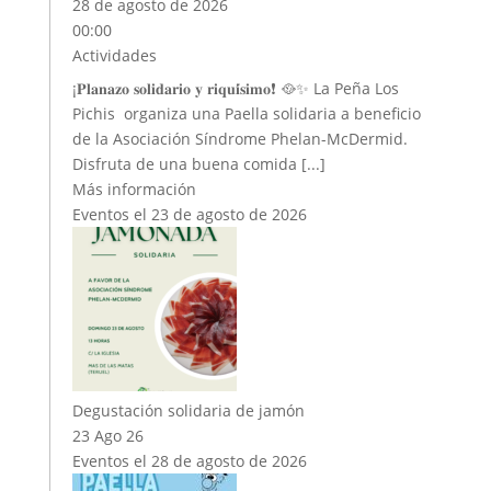
28 de agosto de 2026
00:00
Actividades
¡𝐏𝐥𝐚𝐧𝐚𝐳𝐨 𝐬𝐨𝐥𝐢𝐝𝐚𝐫𝐢𝐨 𝐲 𝐫𝐢𝐪𝐮𝐢́𝐬𝐢𝐦𝐨❗ 🥘✨ La Peña Los
Pichis organiza una Paella solidaria a beneficio
de la Asociación Síndrome Phelan-McDermid.
Disfruta de una buena comida [...]
Más información
Eventos el 23 de agosto de 2026
Degustación solidaria de jamón
23 Ago 26
Eventos el 28 de agosto de 2026