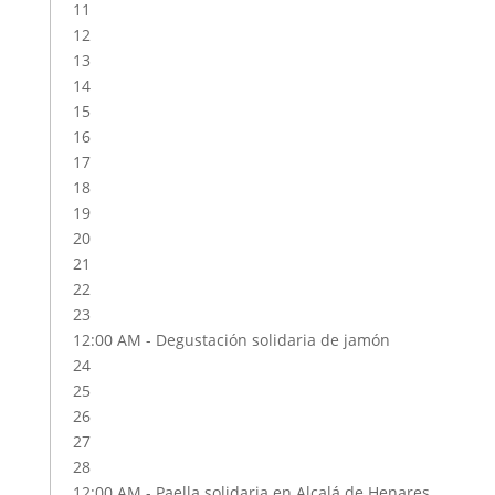
11
12
13
14
15
16
17
18
19
20
21
22
23
12:00 AM -
Degustación solidaria de jamón
24
25
26
27
28
12:00 AM -
Paella solidaria en Alcalá de Henares