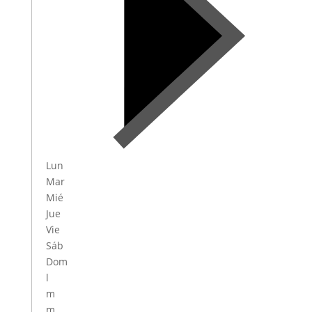
Lun
Mar
Mié
Jue
Vie
Sáb
Dom
l
m
m