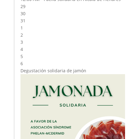
29
30
31
1
2
3
4
5
6
Degustación solidaria de jamón