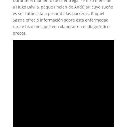
Durante el momento de la entrega, se hizo mención
a Hugo Dávila, peque Phelan de Andújar, cuyo sueño
es ser futbolista a pesar de las barreras. Raquel
Sastre ofreció información sobre esta enfermedad
rara e hizo hincapié en colaborar en el diagnóstico
precoz.