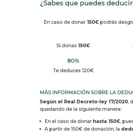
¿Sabes que puedes deducir
En caso de donar
150€
podrás desgra
Si donas
150€
80
%
Te deduces 120€
MÁS INFORMACIÓN SOBRE LA DEDUC
Según el Real Decreto-ley 17/2020
, 
quedando de la siguiente manera:
En el caso de donar
hasta 150€
, pu
A partir de 150€ de donación, la
dedu