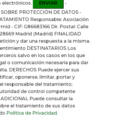
 electrónicos.
-
 SOBRE PROTECCIÓN DE DATOS -
TAMIENTO Responsable: Asociación
d - CIF: G86683166 Dir. Postal: Calle
6, 28669 Madrid (Madrid) FINALIDAD
etición y dar una respuesta a la misma.
entimiento DESTINATARIOS Los
erceros salvo en los casos en los que
egal o comunicación necesaria para dar
ulta. DERECHOS Puede ejercer sus
ficar, oponerse, limitar, portar y
el responsable del tratamiento;
autoridad de control competente
ADICIONAL Puede consultar la
obre el tratamiento de sus datos
ado
Política de Privacidad
.