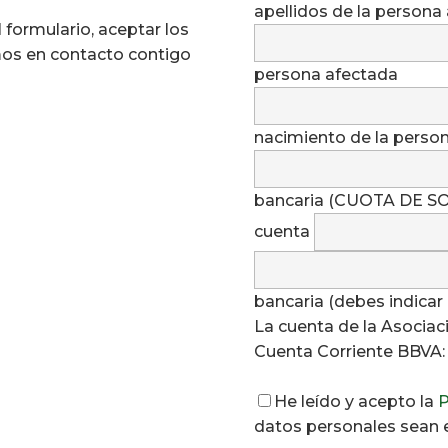
apellidos de la persona 
l formulario, aceptar los
os en contacto contigo
persona afectada
nacimiento de la perso
bancaria (CUOTA DE SO
cuenta
bancaria (debes indicar
La cuenta de la Asocia
Cuenta Corriente BBVA:
He leído y acepto la
P
Por favor, deja este ca
datos personales sean 