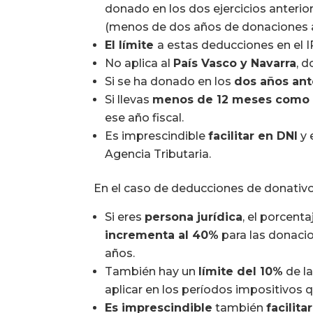
donado en los dos ejercicios anterior
(menos de dos años de donaciones 
El límite
a estas deducciones en el 
No aplica al
País Vasco y Navarra
, 
Si se ha donado en los
dos años ant
Si llevas
menos de 12 meses como 
ese año fiscal.
Es imprescindible
facilitar en DNI
y 
Agencia Tributaria.
En el caso de deducciones de donativ
Si eres
persona jurídica
, el porcent
incrementa al 40%
para las donaci
años.
También hay un
límite del 10%
de la
aplicar en los períodos impositivos 
Es imprescindible
también
facilita