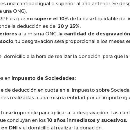
es una cantidad igual o superior al año anterior. Se des
a una ONG).
IRPF es que
no supere el 10%
de la base liquidable del
donde la deducción es del
20 y 25%.
eriores
a la misma ONG, l
a cantidad de desgravación
socio
, tu desgravación será proporcional a los meses 
el domicilio a la hora de realizar la donación, para que 
os en
Impuesto de Sociedades:
aje de deducción en cuota en el Impuesto sobre Socied
ones realizadas a una misma entidad por un importe igu
 base imponible para aplicar a la desgravación. Las c
que concluyan en los
10 años inmediatos y sucesivos.
r en DNI
y el domicilio al realizar la donación.