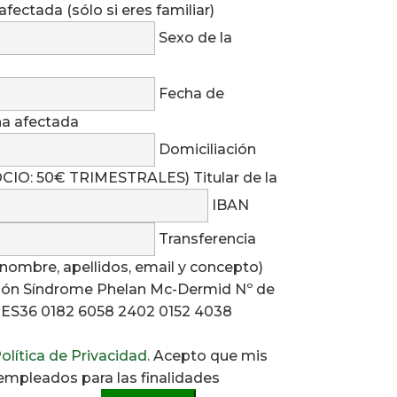
afectada (sólo si eres familiar)
Sexo de la
Fecha de
na afectada
Domiciliación
CIO: 50€ TRIMESTRALES) Titular de la
IBAN
Transferencia
 nombre, apellidos, email y concepto)
ción Síndrome Phelan Mc-Dermid Nº de
 ES36 0182 6058 2402 0152 4038
olítica de Privacidad.
Acepto que mis
mpo vacío.
empleados para las finalidades