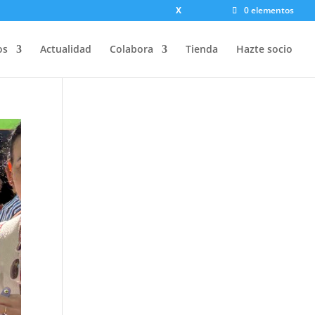
X
0 elementos
os
Actualidad
Colabora
Tienda
Hazte socio