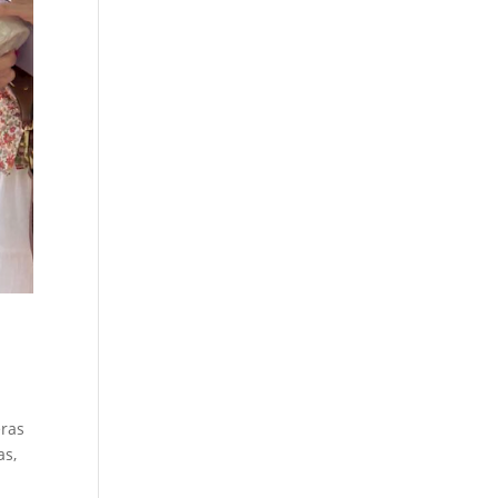
eras
as,