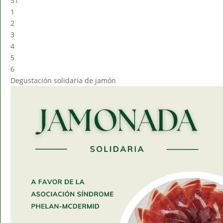
31
1
2
3
4
5
6
Degustación solidaria de jamón