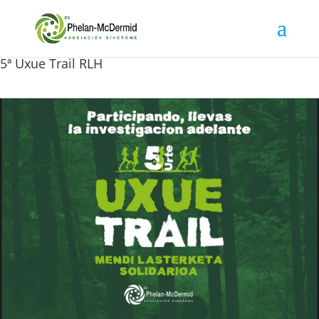
5ª Uxue Trail RLH