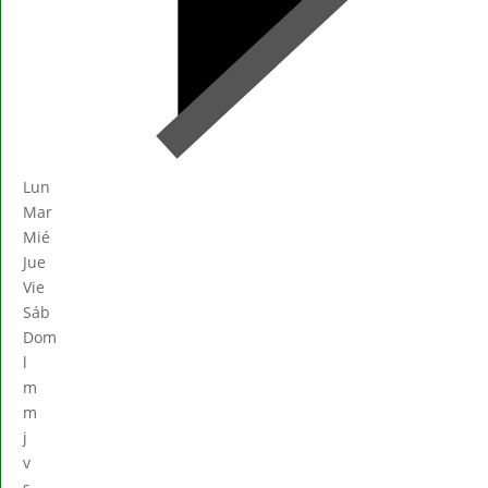
Lun
Mar
Mié
Jue
Vie
Sáb
Dom
l
m
m
j
v
s