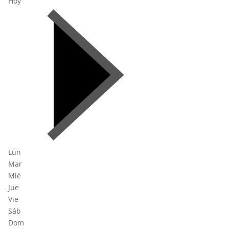
Hoy
Lun
Mar
Mié
Jue
Vie
Sáb
Dom