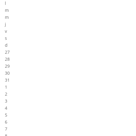
l
m
m
j
v
s
d
27
28
29
30
31
1
2
3
4
5
6
7
8