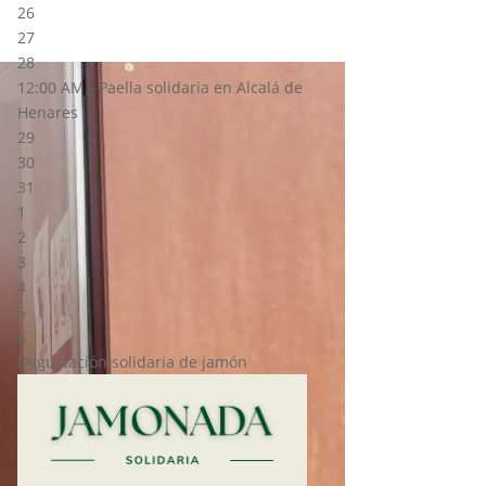
26
27
28
12:00 AM -
Paella solidaria en Alcalá de
Henares
29
30
31
1
2
3
4
5
6
Degustación solidaria de jamón