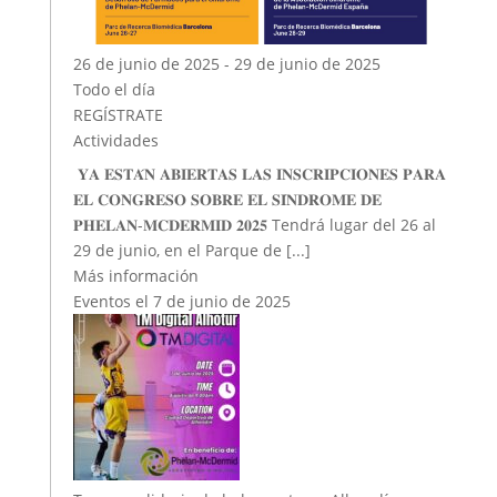
26 de junio de 2025 - 29 de junio de 2025
Todo el día
REGÍSTRATE
Actividades
𝐘𝐀 𝐄𝐒𝐓𝐀́𝐍 𝐀𝐁𝐈𝐄𝐑𝐓𝐀𝐒 𝐋𝐀𝐒 𝐈𝐍𝐒𝐂𝐑𝐈𝐏𝐂𝐈𝐎𝐍𝐄𝐒 𝐏𝐀𝐑𝐀
𝐄𝐋 𝐂𝐎𝐍𝐆𝐑𝐄𝐒𝐎 𝐒𝐎𝐁𝐑𝐄 𝐄𝐋 𝐒𝐈́𝐍𝐃𝐑𝐎𝐌𝐄 𝐃𝐄
𝐏𝐇𝐄𝐋𝐀𝐍-𝐌𝐂𝐃𝐄𝐑𝐌𝐈𝐃 𝟐𝟎𝟐𝟓 Tendrá lugar del 26 al
29 de junio, en el Parque de [...]
Más información
Eventos el 7 de junio de 2025