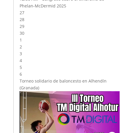
Phelan-McDermid 2025
27
28
29
30
1
2
3
4
5
6
Torneo solidario de baloncesto en Alhendín
(Granada)