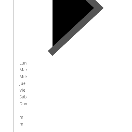
Lun
Mar
Mié
Jue
Vie
Sáb
Dom
l
m
m
j