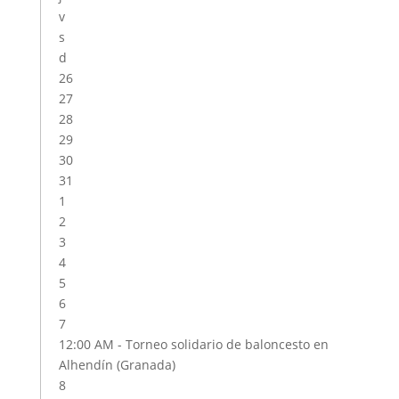
v
s
d
26
27
28
29
30
31
1
2
3
4
5
6
7
12:00 AM -
Torneo solidario de baloncesto en
Alhendín (Granada)
8