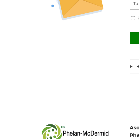
H
+
Aso
Ph