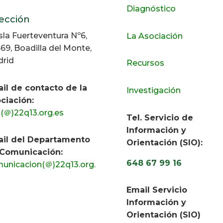
Diagnóstico
ección
Isla Fuerteventura Nº6,
La Asociación
69, Boadilla del Monte,
rid
Recursos
il de contacto de la
Investigación
ciación:
o(＠)22q13.org.es
Tel. Servicio de
Información y
il del Departamento
Orientación (SIO):
Comunicación:
648 67 99 16
unicacion(＠)22q13.org.
Email Servicio
Información y
Orientación (S