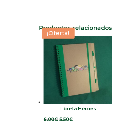
Productos relacionados
¡Oferta!
Libreta Héroes
El
El
6.00
€
5.50
€
precio
precio