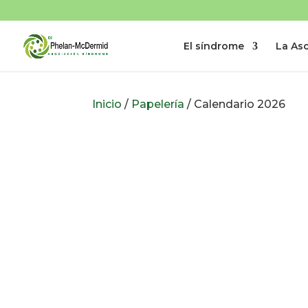
El síndrome
La As
Inicio
/
Papelería
/ Calendario 2026