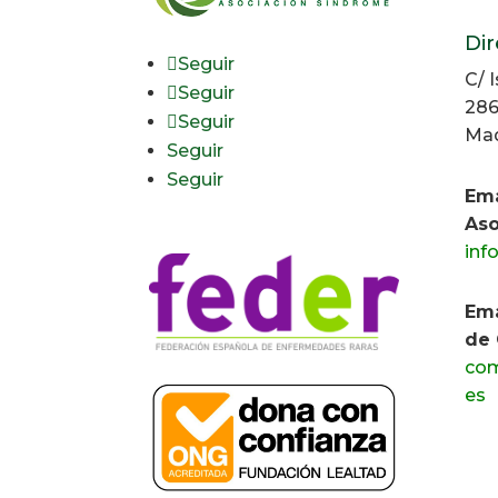
Dir
Seguir
C/ 
Seguir
286
Seguir
Mad
Seguir
Seguir
Ema
Aso
inf
Ema
de 
com
es