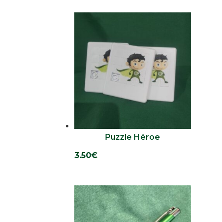
original
actual
era:
es:
6.00€.
5.50€.
Puzzle Héroe
3.50
€