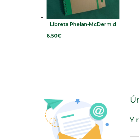
Libreta Phelan-McDermid
6.50
€
Ún
Y 