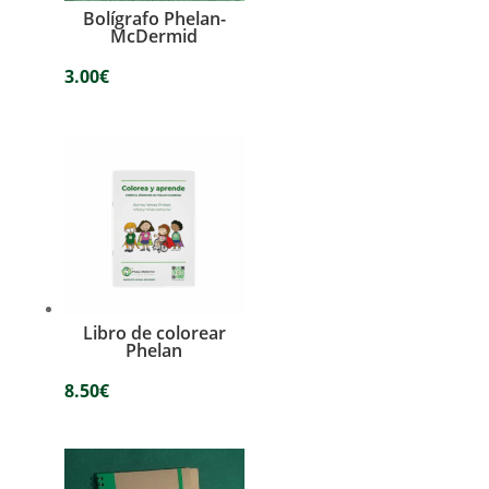
Bolígrafo Phelan-
McDermid
3.00
€
Libro de colorear
Phelan
8.50
€