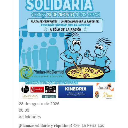
28 de agosto de 2026
00:00
Actividades
¡𝐏𝐥𝐚𝐧𝐚𝐳𝐨 𝐬𝐨𝐥𝐢𝐝𝐚𝐫𝐢𝐨 𝐲 𝐫𝐢𝐪𝐮𝐢́𝐬𝐢𝐦𝐨❗ 🥘✨ La Peña Los