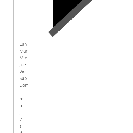
Lun
Mar
Mié
Jue
Vie
Sáb
Dom
l
m
m
j
v
s
d