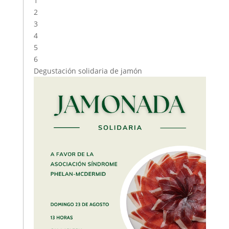
1
2
3
4
5
6
Degustación solidaria de jamón