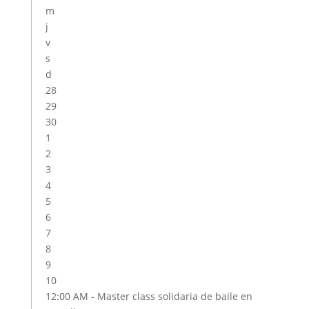
m
j
v
s
d
28
29
30
1
2
3
4
5
6
7
8
9
10
12:00 AM -
Master class solidaria de baile en