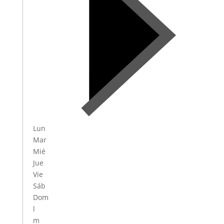
Lun
Mar
Mié
Jue
Vie
Sáb
Dom
l
m