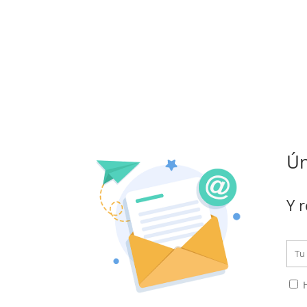
Ún
Y r
H