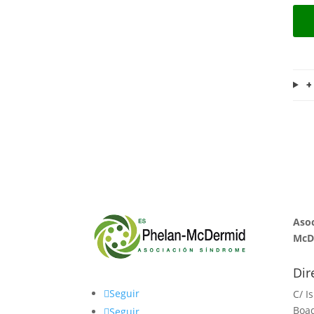
+
Asoc
McD
Dir
Seguir
C/ I
Boad
Seguir