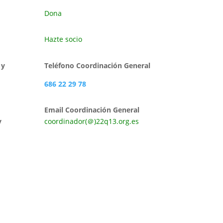
Dona
Hazte socio
 y
Teléfono Coordinación General
686 22 29 78
Email Coordinación General
y
coordinador(＠)22q13.org.es
O)