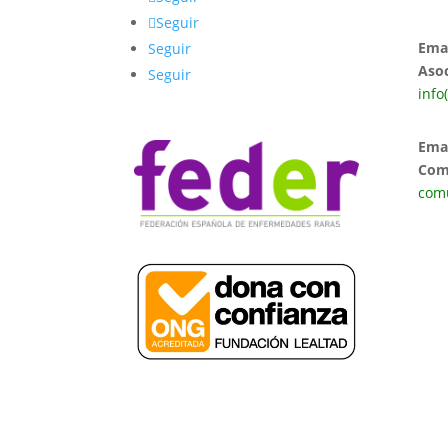
Seguir
Emai
Seguir
Asoc
Seguir
info
Ema
Com
comu