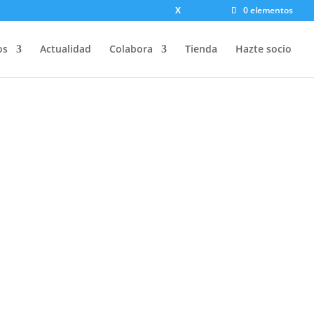
X
0 elementos
os
Actualidad
Colabora
Tienda
Hazte socio