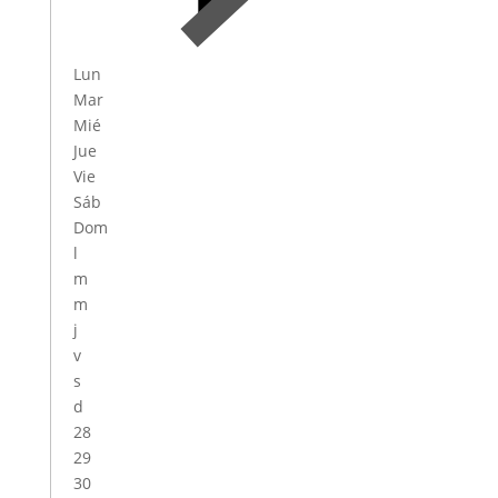
Lun
Mar
Mié
Jue
Vie
Sáb
Dom
l
m
m
j
v
s
d
28
29
30