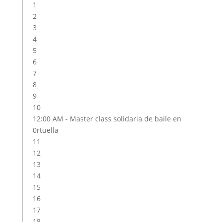
1
2
3
4
5
6
7
8
9
10
12:00 AM -
Master class solidaria de baile en
0rtuella
11
12
13
14
15
16
17
18