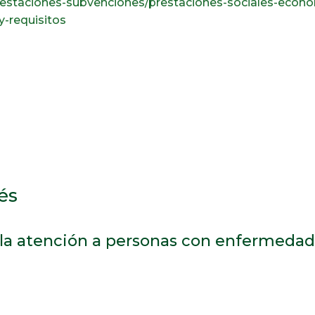
prestaciones-subvenciones/prestaciones-sociales-econ
-requisitos
és
la atención a personas con enfermedades