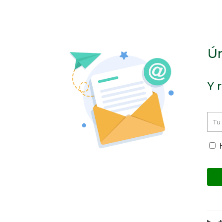
Ún
Y 
H