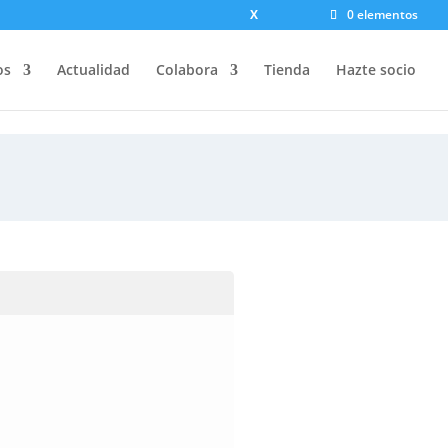
X
0 elementos
os
Actualidad
Colabora
Tienda
Hazte socio