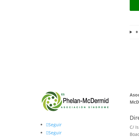
+
Asoc
McD
Dir
Seguir
C/ I
Seguir
Boad