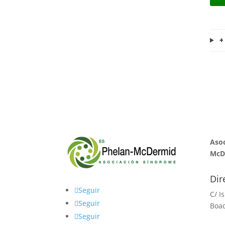
+
Asoc
McD
Dir
Seguir
C/ I
Seguir
Boad
Seguir