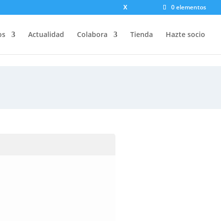
X
0 elementos
os
Actualidad
Colabora
Tienda
Hazte socio