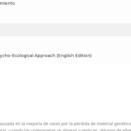
uimiento
ycho-Ecological Approach (English Edition)
ausada en la mayoría de casos por la pérdida de material genético
lar, cuando los cromosomas se alinean y replican, algunos de ello