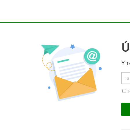
Ú
Y r
H