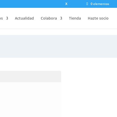
X
0 elementos
os
Actualidad
Colabora
Tienda
Hazte socio