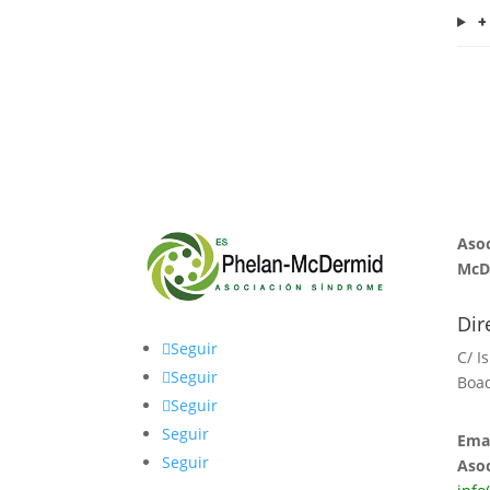
+
Asoc
McD
Dir
Seguir
C/ I
Seguir
Boad
Seguir
Seguir
Emai
Seguir
Asoc